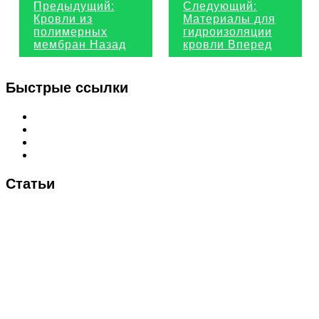
Предыдущий:
Следующий:
Кровли из
Материалы для
полимерных
гидроизоляции
мембран
Назад
кровли
Вперед
Быстрые ссылки
Интересные статьи
Калькулятор
Политика конфиденциальности
Вакансии
Статьи
Влияние толщины кровельной мембраны на другие
характеристики 26 декабря 2023
Как правильно подобрать параметры сварки ПВХ
мембраны 15 декабря 2023
ПВХ мембрана или наплавляйка для гидроизоляции
фундамента 24 ноября 2023